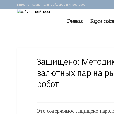
Интернет-журнал для трейдеров и инвесторов
Главная
Карта сайта
Защищено: Методик
валютных пар на ры
робот
Это содержимое защищено паролем