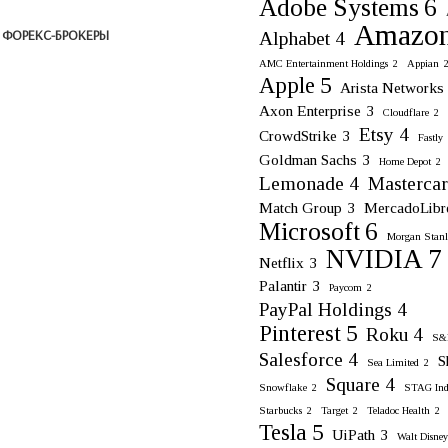
Adobe Systems
6
Amazo
 ФОРЕКС-БРОКЕРЫ
Alphabet
4
AMC Entertainment Holdings
2
Appian
Apple
5
Arista Networks
Axon Enterprise
3
Cloudflare
2
Etsy
4
CrowdStrike
3
Fastly
Goldman Sachs
3
Home Depot
2
Lemonade
4
Masterca
Match Group
3
MercadoLibr
Microsoft
6
Morgan Stanl
NVIDIA
7
Netflix
3
Palantir
3
Paycom
2
PayPal Holdings
4
Pinterest
5
Roku
4
S&P
Salesforce
4
S
Sea Limited
2
Square
4
Snowflake
2
STAG Indu
Starbucks
2
Target
2
Teladoc Health
2
Tesla
5
UiPath
3
Walt Disney