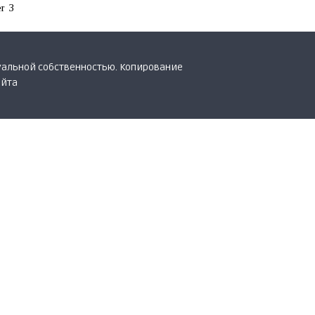
er
3
уальной собственностью. Копирование
айта