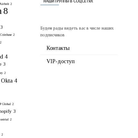
НАШИ ГРУППЫ В СОЦСЕТЯХ
Airbnb
2
n
8
2
3
Будем рады видеть вас в числе наших
подписчиков
Coinbase
2
2
Контакты
rd
4
VIP-доступ
e
3
ey
2
Okta
4
 Global
2
hopify
3
strial
2
2