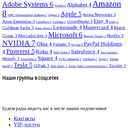
Amazon
Adobe Systems
6
Alphabet
4
Airbnb
2
8
Apple
5
Arista Networks
3
AMC Entertainment Holdings
2
Appian
2
Etsy
4
Axon Enterprise
3
CrowdStrike
3
Cloudflare
2
Coinbase
2
Fastly
2
Lemonade
4
Mastercard
4
Goldman Sachs
3
Match
Home Depot
2
Microsoft
6
Group
3
MercadoLibre
3
Netflix
3
Morgan Stanley
2
NVIDIA
7
Okta
4
PayPal Holdings
Palantir
3
Paycom
2
Pinterest
5
4
Roku
4
Salesforce
4
S&P Global
2
Sea Limited
2
Square
4
Shopify
3
Snowflake
2
STAG Industrial
2
Starbucks
2
Target
2
Teladoc
Tesla
5
UiPath
3
Zscaler
3
Health
2
Walt Disney
2
Zoom Video Communications
2
Наши группы в соцсетях
Будем рады видеть вас в числе наших подписчиков
Контакты
VIP-доступ