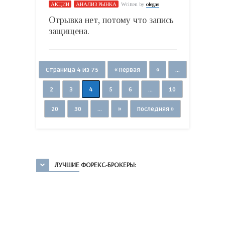
АКЦИИ
АНАЛИЗ РЫНКА
Written by
olegas
Отрывка нет, потому что запись
защищена.
Страница 4 из 75
« Первая
«
...
2
3
4
5
6
...
10
20
30
...
»
Последняя »
ЛУЧШИЕ ФОРЕКС-БРОКЕРЫ: