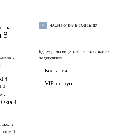
НАШИ ГРУППЫ В СОЦСЕТЯХ
Airbnb
2
n
8
2
3
Будем рады видеть вас в числе наших
подписчиков
Coinbase
2
2
Контакты
rd
4
VIP-доступ
e
3
ey
2
Okta
4
 Global
2
hopify
3