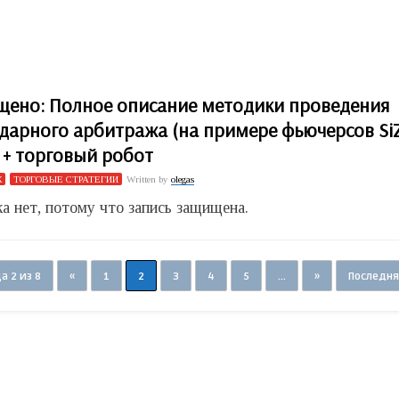
ено: Полное описание методики проведения
дарного арбитража (на примере фьючерсов Si
) + торговый робот
Ж
ТОРГОВЫЕ СТРАТЕГИИ
Written by
olegas
а нет, потому что запись защищена.
а 2 из 8
«
1
2
3
4
5
...
»
Последня