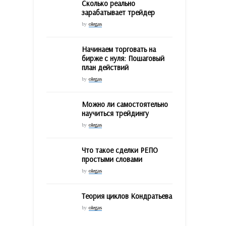
Сколько реально
зарабатывает трейдер
by
olegas
Начинаем торговать на
бирже с нуля: Пошаговый
план действий
by
olegas
Можно ли самостоятельно
научиться трейдингу
by
olegas
Что такое сделки РЕПО
простыми словами
by
olegas
Теория циклов Кондратьева
by
olegas