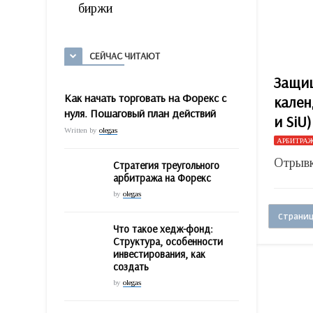
биржи
СЕЙЧАС ЧИТАЮТ
Защищ
Как начать торговать на Форекс с
кален
нуля. Пошаговый план действий
и SiU
Written by
olegas
АРБИТРА
Отрывк
Стратегия треугольного
арбитража на Форекс
by
olegas
Страниц
Что такое хедж-фонд:
Структура, особенности
инвестирования, как
создать
by
olegas