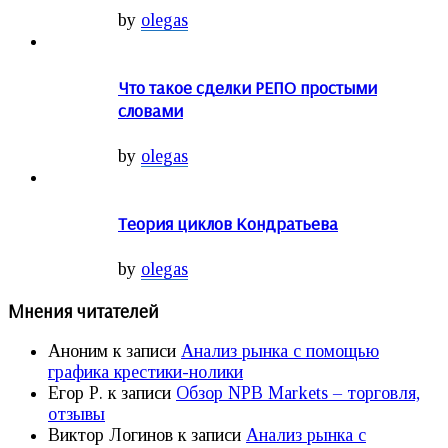
by
olegas
Что такое сделки РЕПО простыми
словами
by
olegas
Теория циклов Кондратьева
by
olegas
Мнения читателей
Аноним
к записи
Анализ рынка с помощью
графика крестики-нолики
Егор Р.
к записи
Обзор NPB Markets – торговля,
отзывы
Виктор Логинов
к записи
Анализ рынка с