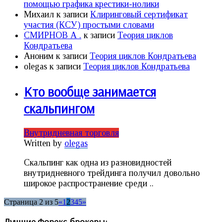
помощью графика крестики-нолики
Михаил
к записи
Клиринговый сертификат
участия (КСУ) простыми словами
СМИРНОВ А .
к записи
Теория циклов
Кондратьева
Аноним
к записи
Теория циклов Кондратьева
olegas
к записи
Теория циклов Кондратьева
Кто вообще занимается
скальпингом
Внутридневная торговля
Written by
olegas
Скальпинг как одна из разновидностей
внутридневного трейдинга получил довольно
широкое распространение среди ..
Страница 2 из 5
«
1
2
3
4
5
»
Лучшие Форекс-брокеры: