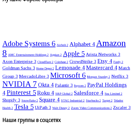
Amazon
Adobe Systems
6
Alphabet
4
Airbnb
2
8
Apple
5
Arista Networks
3
AMC Entertainment Holdings
2
Appian
2
Etsy
4
Axon Enterprise
3
CrowdStrike
3
Cloudflare
2
Coinbase
2
Fastly
2
Lemonade
4
Mastercard
4
Goldman Sachs
3
Match
Home Depot
2
Microsoft
6
Group
3
MercadoLibre
3
Netflix
3
Morgan Stanley
2
NVIDIA
7
Okta
4
PayPal Holdings
Palantir
3
Paycom
2
Pinterest
5
4
Roku
4
Salesforce
4
S&P Global
2
Sea Limited
2
Square
4
Shopify
3
Snowflake
2
STAG Industrial
2
Starbucks
2
Target
2
Teladoc
Tesla
5
UiPath
3
Zscaler
3
Health
2
Walt Disney
2
Zoom Video Communications
2
Наши группы в соцсетях