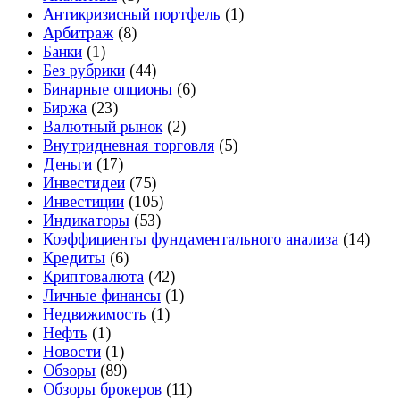
Антикризисный портфель
(1)
Арбитраж
(8)
Банки
(1)
Без рубрики
(44)
Бинарные опционы
(6)
Биржа
(23)
Валютный рынок
(2)
Внутридневная торговля
(5)
Деньги
(17)
Инвестидеи
(75)
Инвестиции
(105)
Индикаторы
(53)
Коэффициенты фундаментального анализа
(14)
Кредиты
(6)
Криптовалюта
(42)
Личные финансы
(1)
Недвижимость
(1)
Нефть
(1)
Новости
(1)
Обзоры
(89)
Обзоры брокеров
(11)