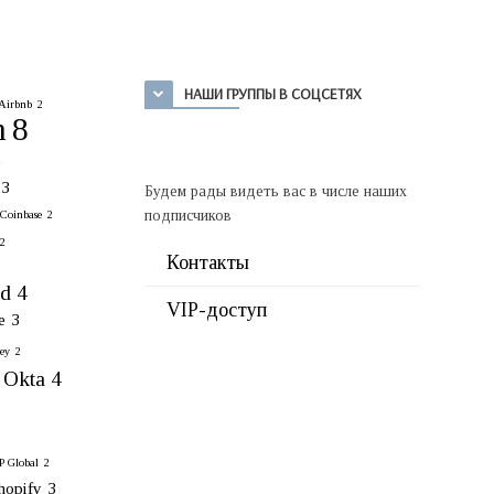
НАШИ ГРУППЫ В СОЦСЕТЯХ
Airbnb
2
n
8
2
3
Будем рады видеть вас в числе наших
подписчиков
Coinbase
2
2
Контакты
rd
4
VIP-доступ
e
3
ey
2
Okta
4
 Global
2
hopify
3