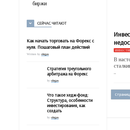
биржи
СЕЙЧАС ЧИТАЮТ
Инвес
Как начать торговать на Форекс с
недос
нуля. Пошаговый план действий
ИНВЕСТИ
Written by
olegas
В наст
сталки
Стратегия треугольного
..
арбитража на Форекс
by
olegas
Что такое хедж-фонд:
Страница
Структура, особенности
инвестирования, как
создать
by
olegas