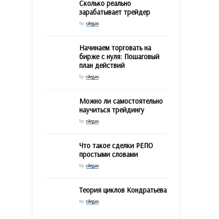
Сколько реально
зарабатывает трейдер
by
olegas
Начинаем торговать на
бирже с нуля: Пошаговый
план действий
by
olegas
Можно ли самостоятельно
научиться трейдингу
by
olegas
Что такое сделки РЕПО
простыми словами
by
olegas
Теория циклов Кондратьева
by
olegas