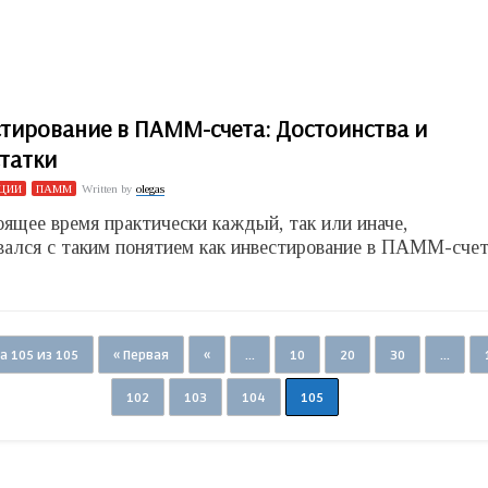
тирование в ПАММ-счета: Достоинства и
татки
ЦИИ
ПАММ
Written by
olegas
оящее время практически каждый, так или иначе,
вался с таким понятием как инвестирование в ПАММ-счет
 105 из 105
« Первая
«
...
10
20
30
...
102
103
104
105