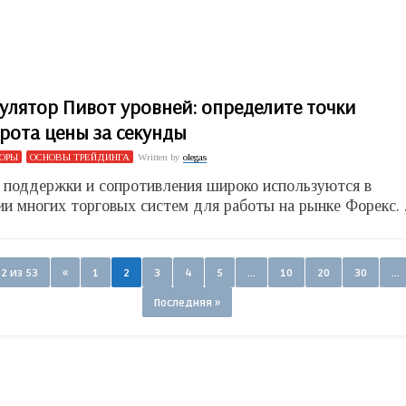
улятор Пивот уровней: определите точки
рота цены за секунды
ОРЫ
ОСНОВЫ ТРЕЙДИНГА
Written by
olegas
 поддержки и сопротивления широко используются в
ии многих торговых систем для работы на рынке Форекс. .
2 из 53
«
1
2
3
4
5
...
10
20
30
...
Последняя »