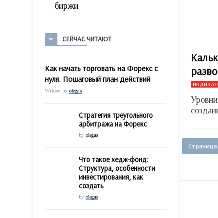
биржи
СЕЙЧАС ЧИТАЮТ
Кальк
Как начать торговать на Форекс с
разво
нуля. Пошаговый план действий
ИНДИКАТ
Written by
olegas
Уровни
создан
Стратегия треугольного
арбитража на Форекс
by
olegas
Страница 
Что такое хедж-фонд:
Структура, особенности
инвестирования, как
создать
by
olegas