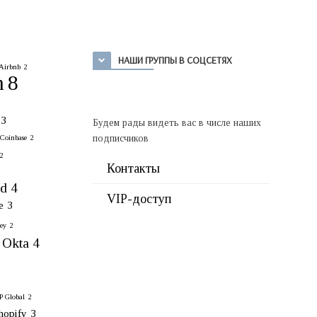
НАШИ ГРУППЫ В СОЦСЕТЯХ
Airbnb
2
n
8
2
3
Будем рады видеть вас в числе наших
подписчиков
Coinbase
2
2
Контакты
rd
4
VIP-доступ
e
3
ey
2
Okta
4
 Global
2
hopify
3