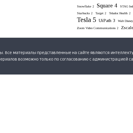
Square
4
Snowflake
2
STAG Indu
Starbucks
2
Target
2
Teladoc Health
2
Tesla
5
UiPath
3
Walt Disney
Zscal
Zoom Video Communications
2
ены. Все материалы представленные на сайте являются интеллект
ериалов возможно только по согласованию с администрацией с