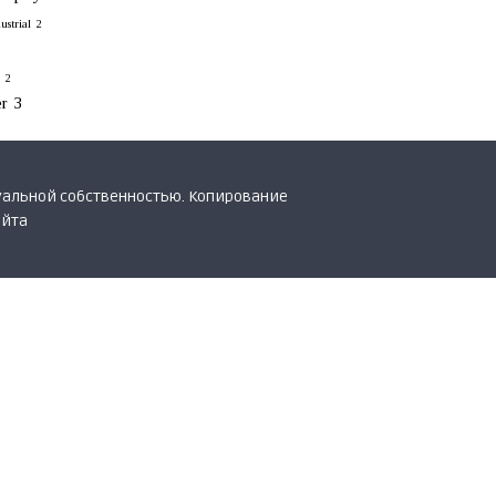
strial
2
2
er
3
уальной собственностью. Копирование
айта