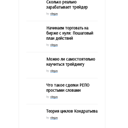
Сколько реально
зарабатывает трейдер
by
olegas
Начинаем торговать на
бирже с нуля: Пошаговый
план действий
by
olegas
Можно ли самостоятельно
научиться трейдингу
by
olegas
Что такое сделки РЕПО
простыми словами
by
olegas
Теория циклов Кондратьева
by
olegas