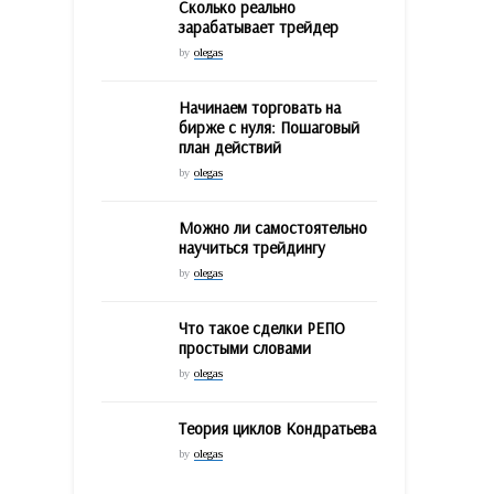
Сколько реально
зарабатывает трейдер
by
olegas
Начинаем торговать на
бирже с нуля: Пошаговый
план действий
by
olegas
Можно ли самостоятельно
научиться трейдингу
by
olegas
Что такое сделки РЕПО
простыми словами
by
olegas
Теория циклов Кондратьева
by
olegas