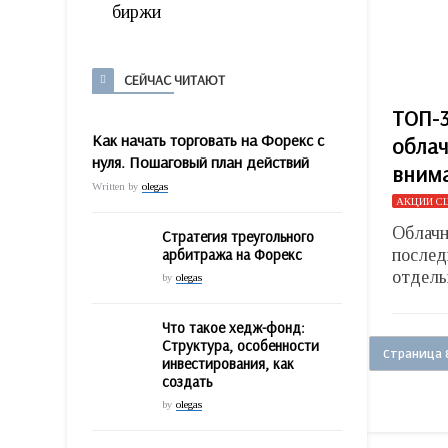
биржи
СЕЙЧАС ЧИТАЮТ
ТОП-3
Как начать торговать на Форекс с
облач
нуля. Пошаговый план действий
внима
Written by
olegas
АКЦИИ С
Облачн
Стратегия треугольного
арбитража на Форекс
послед
отдель
by
olegas
Что такое хедж-фонд:
Структура, особенности
Страница 8
инвестирования, как
создать
by
olegas