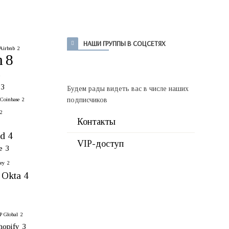
НАШИ ГРУППЫ В СОЦСЕТЯХ
Airbnb
2
n
8
2
3
Будем рады видеть вас в числе наших
подписчиков
Coinbase
2
2
Контакты
rd
4
VIP-доступ
e
3
ey
2
Okta
4
 Global
2
hopify
3