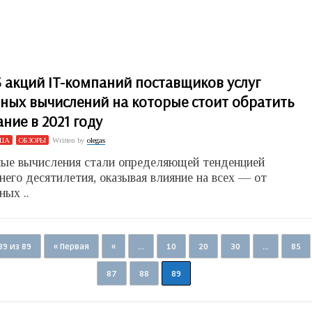
 акций IT-компаний поставщиков услуг
ных вычислений на которые стоит обратить
ние в 2021 году
ША
ОБЗОРЫ
Written by
olegas
ые вычисления стали определяющей тенденцией
него десятилетия, оказывая влияние на всех — от
ных ..
9 из 89
« Первая
«
...
10
20
30
...
85
87
88
89