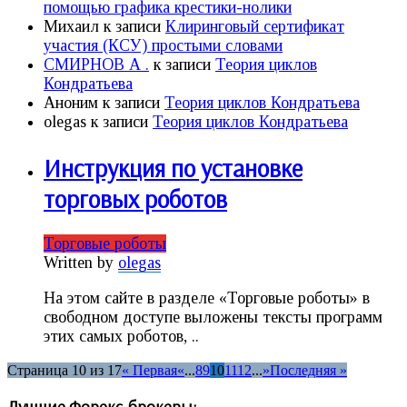
помощью графика крестики-нолики
Михаил
к записи
Клиринговый сертификат
участия (КСУ) простыми словами
СМИРНОВ А .
к записи
Теория циклов
Кондратьева
Аноним
к записи
Теория циклов Кондратьева
olegas
к записи
Теория циклов Кондратьева
Инструкция по установке
торговых роботов
Торговые роботы
Written by
olegas
На этом сайте в разделе «Торговые роботы» в
свободном доступе выложены тексты программ
этих самых роботов, ..
Страница 10 из 17
« Первая
«
...
8
9
10
11
12
...
»
Последняя »
Лучшие Форекс-брокеры: