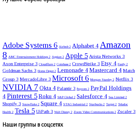
Amazon
Adobe Systems
6
Alphabet
4
Airbnb
2
8
Apple
5
Arista Networks
3
AMC Entertainment Holdings
2
Appian
2
Etsy
4
Axon Enterprise
3
CrowdStrike
3
Cloudflare
2
Coinbase
2
Fastly
2
Lemonade
4
Mastercard
4
Goldman Sachs
3
Match
Home Depot
2
Microsoft
6
Group
3
MercadoLibre
3
Netflix
3
Morgan Stanley
2
NVIDIA
7
Okta
4
PayPal Holdings
Palantir
3
Paycom
2
Pinterest
5
4
Roku
4
Salesforce
4
S&P Global
2
Sea Limited
2
Square
4
Shopify
3
Snowflake
2
STAG Industrial
2
Starbucks
2
Target
2
Teladoc
Tesla
5
UiPath
3
Zscaler
3
Health
2
Walt Disney
2
Zoom Video Communications
2
Наши группы в соцсетях