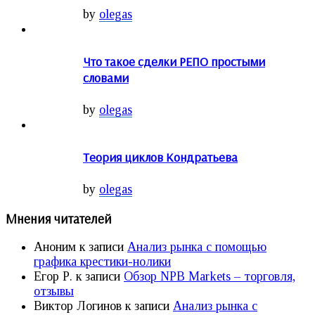
by
olegas
Что такое сделки РЕПО простыми
словами
by
olegas
Теория циклов Кондратьева
by
olegas
Мнения читателей
Аноним
к записи
Анализ рынка с помощью
графика крестики-нолики
Егор Р.
к записи
Обзор NPB Markets – торговля,
отзывы
Виктор Логинов
к записи
Анализ рынка с