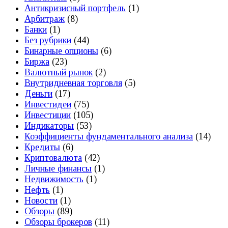
Антикризисный портфель
(1)
Арбитраж
(8)
Банки
(1)
Без рубрики
(44)
Бинарные опционы
(6)
Биржа
(23)
Валютный рынок
(2)
Внутридневная торговля
(5)
Деньги
(17)
Инвестидеи
(75)
Инвестиции
(105)
Индикаторы
(53)
Коэффициенты фундаментального анализа
(14)
Кредиты
(6)
Криптовалюта
(42)
Личные финансы
(1)
Недвижимость
(1)
Нефть
(1)
Новости
(1)
Обзоры
(89)
Обзоры брокеров
(11)